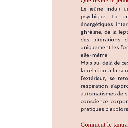
Que révèle le jeûne
Le jeûne induit u
psychique. La pr
énergétiques inte
ghréline, de la lep
des altérations 
uniquement les fonc
elle-même.
Mais au-delà de ces
la relation à la se
l’extérieur, se re
respiration s’appro
automatismes de sa
conscience corpore
pratiques d’explora
Comment le tantra 