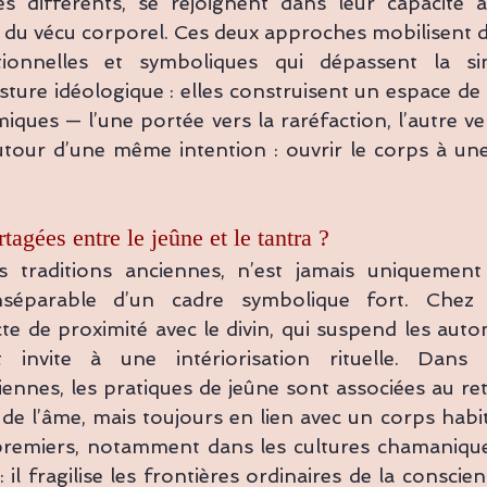
s différents, se rejoignent dans leur capacité à 
r du vécu corporel. Ces deux approches mobilisent 
tionnelles et symboliques qui dépassent la sim
ture idéologique : elles construisent un espace de s
iques — l’une portée vers la raréfaction, l’autre vers
autour d’une même intention : ouvrir le corps à une 
tagées entre le jeûne et le tantra ?
s traditions anciennes, n’est jamais uniquement 
inséparable d’un cadre symbolique fort. Chez l
cte de proximité avec le divin, qui suspend les auto
invite à une intériorisation rituelle. Dans le
ennes, les pratiques de jeûne sont associées au re
n de l’âme, mais toujours en lien avec un corps habité
remiers, notamment dans les cultures chamaniques,
 : il fragilise les frontières ordinaires de la conscie