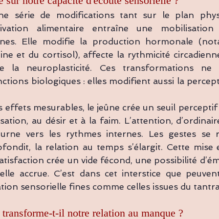
 sur notre capacité d'écoute sensorielle ?
ne série de modifications tant sur le plan phys
ivation alimentaire entraîne une mobilisation 
rnes. Elle modifie la production hormonale (no
tine et du cortisol), affecte la rythmicité circadienn
de la neuroplasticité. Ces transformations ne 
tions biologiques : elles modifient aussi la percept
 effets mesurables, le jeûne crée un seuil perceptif :
nsation, au désir et à la faim. L’attention, d’ordinai
tourne vers les rythmes internes. Les gestes se ra
fondit, la relation au temps s’élargit. Cette mise 
tisfaction crée un vide fécond, une possibilité d’é
lle accrue. C’est dans cet interstice que peuvent 
tion sensorielle fines comme celles issues du tantra
transforme-t-il notre relation au manque ?