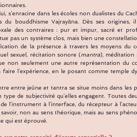
ionnaires.
lui, s’enracine dans les écoles non dualistes du Cac
s du bouddhisme Vajrayāna. Dès ses origines, i
xale des contraires : pur et impur, sacré et profa
titue pas un système clos, mais bien une constellatio
fication de la présence à travers les moyens du co
tuel sexuel, récitation sonore (
mantra
), méditation 
que non seulement une autre représentation du co
 faire l’expérience, en le posant comme temple dy
tre entre jeûne et tantra se situe moins dans les p
type de subjectivité qu’elles engagent. Toutes deu
 de l’instrument à l’interface, du récepteur à l’acteu
un savoir, non au sens théorique, mais au sens phén
 ce qui est éprouvé.