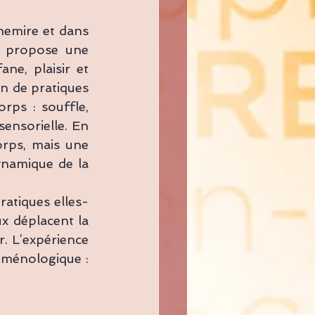
hemire et dans 
l propose une 
ne, plaisir et 
n de pratiques 
rps : souffle, 
sensorielle. En 
rps, mais une 
namique de la 
ratiques elles-
x déplacent la 
r. L’expérience 
oménologique : 