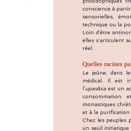
philosophiques trè
conscience à parti
sensorielles, émo
technique ou la pos
Loin d’être antinom
elles s’articulent 
réel.
Quelles racines par
Le jeûne, dans le
médical. Il est 
l’
upavāsa
 est un a
consommation et 
monastiques chréti
et à la purificatio
Chez les peuples p
un seuil initiatique