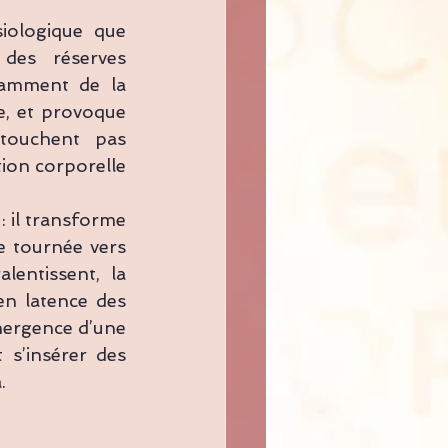
iologique que 
des réserves 
tamment de la 
e, et provoque 
touchent pas 
ion corporelle 
 il transforme 
re tournée vers 
lentissent, la 
en latence des 
mergence d’une 
s’insérer des 
.