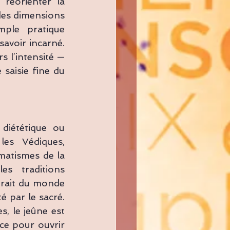
réorienter la 
des dimensions 
ple pratique 
avoir incarné. 
 l’intensité — 
saisie fine du 
diététique ou 
es Védiques, 
matismes de la 
s traditions 
trait du monde 
 par le sacré. 
 le jeûne est 
nce pour ouvrir 