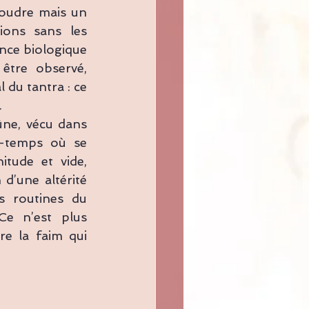
oudre mais un 
ons sans les 
nce biologique 
être observé, 
du tantra : ce 
.
ûne, vécu dans 
e-temps où se 
tude et vide, 
d’une altérité 
s routines du 
Ce n’est plus 
e la faim qui 