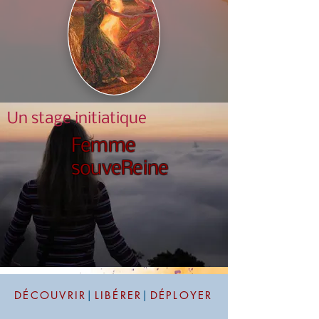
Un stage initiatique
Femme
souveReine
DÉCOUVRIR
|
LIBÉRER
|
DÉPLOYER