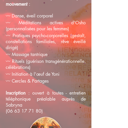
mouvement
:
〰️ D
anse,
éveil corporel
〰️ Méditations actives d'Osho
(personnalisées pour les femmes)
〰️ Pratiques psycho-corporelles (gestalt,
constellations familiales, rêve éveillé
dirigé)
〰️ Massage tantrique
〰️ Rituels (guérison transgénérationnelle,
célébrations)
〰️ Initiation à l'œuf de Yoni
〰️ Cercles & Partages
Inscription
: ouvert à toutes - entretien
téléphonique préalable auprès de
Sabryna
(06 63 17 71 80)