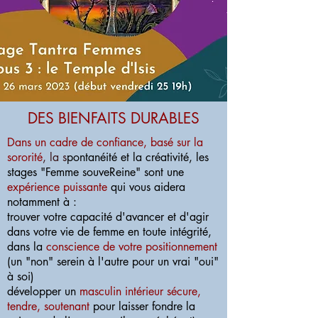
DES BIENFAITS DURABLES
Dans un cadre de confiance, basé sur la
sororité
, la s
pontanéité et la créativité, les
stages "Femme souveReine" sont une
expérience puissante
qui vous aidera
notamment à :
trouver votre capacité d'avancer et d'agir
dans votre vie de femme en toute intégrité,
dans la
conscience de votre positionnement
(un "non" serein à l'autre pour un vrai "oui"
à soi)
développer un
masculin intérieur sécure,
tendre, soutenant
pour laisser fondre la