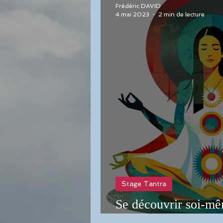
Frédéric DAVID
4 mai 2023
2 min de lecture
Stage Tantra
Se découvrir soi-mêm
tantra en solo dans 