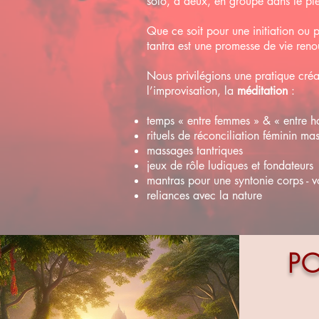
solo, à deux, en groupe dans le plei
Que ce soit pour une initiation ou 
tantra est une promesse de vie ren
Nous privilégions une pratique créa
l’improvisation, la
méditation
:
temps « entre femmes » & « entre 
rituels de réconciliation féminin ma
massages tantriques
jeux de rôle ludiques et fondateurs
mantras pour une syntonie corps - v
reliances avec la nature
P