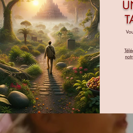
U
T
Vou
Télé
not