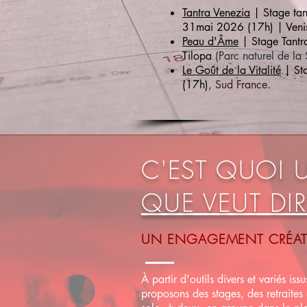
Tantra Venezia
| Stage tant
31mai 2026 (17h) | Venise
Peau d'Âme
| Stage Tantr
Tilopa
(Parc naturel de la
​Le Goût de la Vitalité
| Sta
(17h)
, Sud France
.
C'EST QUOI
QUE VEUT DIR
UN ENGAGEMENT CRÉATIF
À partir d'outils divers et variés iss
proposons des stages, des retraite