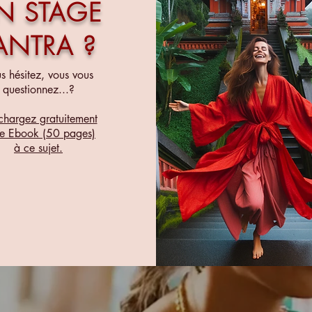
N STAGE
ANTRA ?
s hésitez, vous vous
questionnez...?
chargez gratuitement
re Ebook (50 pages)
à ce sujet.