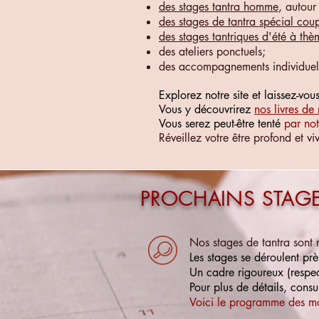
des stages tantra homme
, autour
des stages de tantra spécial cou
des stages tantriques d'été à thè
des ateliers ponctuels;
des accompagnements individuels
Explorez notre site et laissez-vou
Vous y découvrirez
nos livres de 
Vous serez peut-être tenté
par no
Réveillez votre être profond et v
PROCHAINS STAGE
Nos stages de tantra sont
Les stages se déroulent pr
Un cadre rigoureux
(respe
Pour plus de détails, consu
Voici le programme des moi