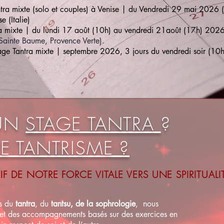
ra mixte (solo et couples) à Venise | d
u Vendredi 29 mai 2026 
 (Italie
)
a mixte | du lundi 17 août (10h) au vendredi 21août (17h) 202
 Sainte Baume, Provence Verte)
.
ge Tantra mixte | septembre 2026, 3 jours du vendredi soir (10
 UN
STAGE TANTRA
?
E TANTRISME ?
 DE NOTRE FORCE VITALE VERS UNE SPIRITUA
L
us du
tantra
, du
tantsu, de la sophrologie
, nous
s et des accompagnements basés sur des exercices en