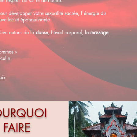
n respect de soi et de l’autre.
pour développer votre sexualité sacrée, l'énergie du
ouvellée et épanouissante.
tive autour de la
danse
, l’éveil corporel, le
massage
,
hommes »
sculin
oix
OURQUOI
FAIRE