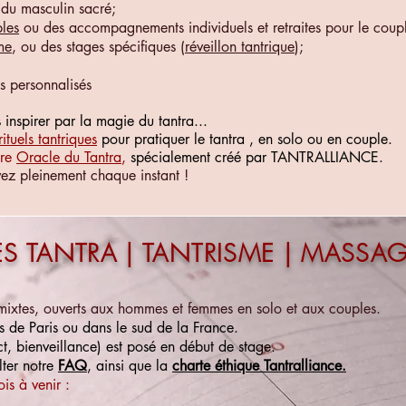
 du masculin sacré;
ples
ou des accompagnements individuels et retraites pour le couple
me
, ou des stages spécifiques (
réveillon tantrique
)
;
 personnalisés
s inspirer par la magie du tantra...
rituels tantriques
pour pratiquer le tantra , en solo ou en couple.
tre
Oracle du Tantra
,
spécialement créé par TANTRALLIANCE.
ivez pleinement chaque instant !
S TANTRA | TANTRISME | MASSAG
 mixtes, ouverts aux hommes et femmes en solo et aux couples
.
ès de Paris ou dans le sud de la France.
ct, bienveillance) est posé en début de stage.
l
ter notre
FAQ
, ainsi que la
charte éthique Tantralliance.
s à venir :