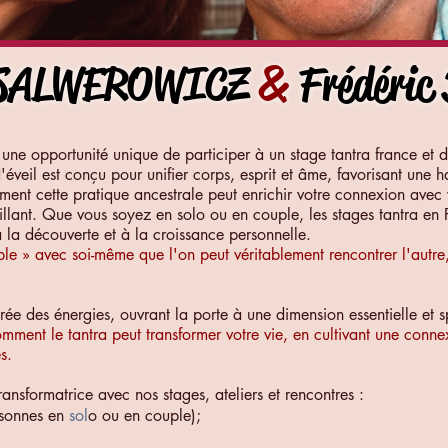
 SALWEROWICZ
&
Frédéric
e une opportunité unique de participer à un stage tantra france et 
éveil est conçu pour unifier corps, esprit et âme, favorisant une
nt cette pratique ancestrale peut enrichir votre connexion avec 
illant. Que vous soyez en solo ou en couple, les stages tantra en
à la découverte et à la croissance personnelle.
le » avec soi-même que l'on peut véritablement rencontrer l'autre,
ée des énergies, ouvrant la porte à une dimension essentielle et spi
mment le tantra peut transformer votre vie, en cultivant une conn
s.
nsformatrice avec nos stages, ateliers et rencontres :
sonnes en
sol
o ou en couple);